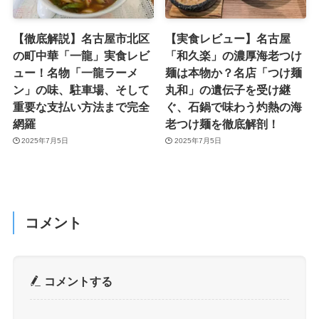
【徹底解説】名古屋市北区
【実食レビュー】名古屋
の町中華「一龍」実食レビ
「和久楽」の濃厚海老つけ
ュー！名物「一龍ラーメ
麺は本物か？名店「つけ麺
ン」の味、駐車場、そして
丸和」の遺伝子を受け継
重要な支払い方法まで完全
ぐ、石鍋で味わう灼熱の海
網羅
老つけ麺を徹底解剖！
2025年7月5日
2025年7月5日
コメント
コメントする