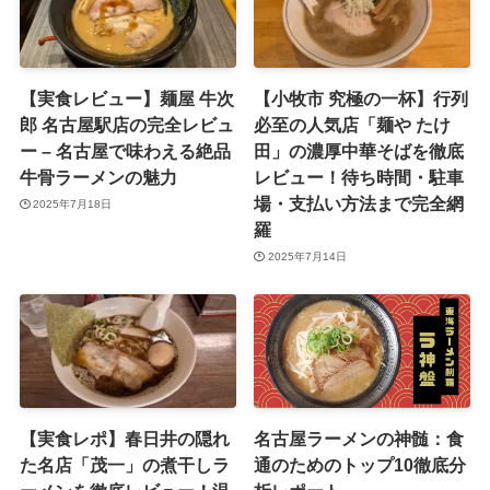
【実食レビュー】麺屋 牛次
【小牧市 究極の一杯】行列
郎 名古屋駅店の完全レビュ
必至の人気店「麺や たけ
ー – 名古屋で味わえる絶品
田」の濃厚中華そばを徹底
牛骨ラーメンの魅力
レビュー！待ち時間・駐車
場・支払い方法まで完全網
2025年7月18日
羅
2025年7月14日
【実食レポ】春日井の隠れ
名古屋ラーメンの神髄：食
た名店「茂一」の煮干しラ
通のためのトップ10徹底分