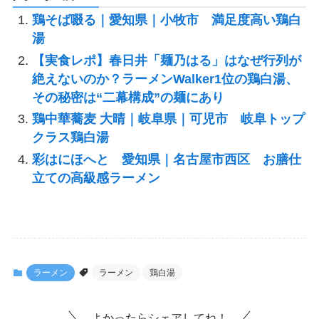
鶏そば啜る｜愛知県｜小牧市 満足度高い鶏白
湯
【実食レポ】春日井「麺乃はる」はなぜ行列が
絶えないのか？ラーメンWalker1位の鶏白湯、
その秘密は“二幕構成”の麺にあり
鶏中華蕎麦 大晴｜岐阜県｜可児市 岐阜トップ
クラス鶏白湯
彩はにほへと 愛知県｜名古屋市西区 お膳仕
立ての高級感ラーメン
ラーメン
ラーメン
鶏白湯
よかったらシェアしてね！