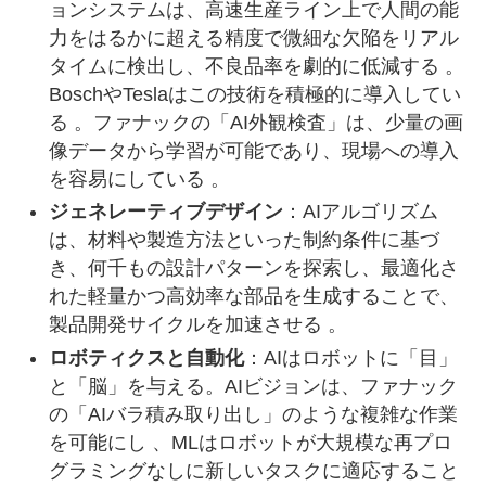
ョンシステムは、高速生産ライン上で人間の能
力をはるかに超える精度で微細な欠陥をリアル
タイムに検出し、不良品率を劇的に低減する 。
BoschやTeslaはこの技術を積極的に導入してい
る 。ファナックの「AI外観検査」は、少量の画
像データから学習が可能であり、現場への導入
を容易にしている 。
ジェネレーティブデザイン
：AIアルゴリズム
は、材料や製造方法といった制約条件に基づ
き、何千もの設計パターンを探索し、最適化さ
れた軽量かつ高効率な部品を生成することで、
製品開発サイクルを加速させる 。
ロボティクスと自動化
：AIはロボットに「目」
と「脳」を与える。AIビジョンは、ファナック
の「AIバラ積み取り出し」のような複雑な作業
を可能にし 、MLはロボットが大規模な再プロ
グラミングなしに新しいタスクに適応すること