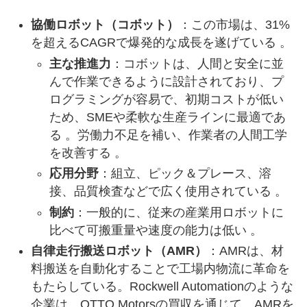
協働ロボット（コボット）
：この市場は、31%
を超えるCAGRで爆発的な成長を遂げている 。
主な推進力
：コボットは、人間と安全に並
んで作業できるように設計されており、プ
ログラミングが容易で、初期コストが低い
ため、SMEや柔軟な生産ラインに最適であ
る 。労働力不足を補い、作業者の人間工学
を改善する 。
応用分野
：組立、ピック＆プレース、溶
接、品質検査などで広く使用されている 。
制約
：一般的に、従来の産業用ロボットに
比べて可搬重量や速度の能力は低い 。
自律走行搬送ロボット（AMR）
：AMRは、材
料搬送を自動化することで工場内物流に革命を
もたらしている。Rockwell Automationのような
企業は、OTTO Motorsの買収を通じて、AMRを