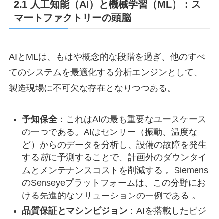
2.1 人工知能（AI）と機械学習（ML）：ス
マートファクトリーの頭脳
AIとMLは、もはや概念的な段階を過ぎ、他のすべ
てのシステムを最適化する分析エンジンとして、
製造現場に不可欠な存在となりつつある。
予知保全
：これはAIの最も重要なユースケース
の一つである。AIはセンサー（振動、温度な
ど）からのデータを分析し、設備の故障を発生
する
前
に予測することで、計画外のダウンタイ
ムとメンテナンスコストを削減する 。Siemens
のSenseyeプラットフォームは、この分野にお
ける先進的なソリューションの一例である 。
品質保証とマシンビジョン
：AIを搭載したビジ