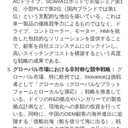
ACドライブ、SCARAロボットで市場シェア第1
位、小型PLCで第2位（国内ブランドでは第1
位）という支配的な地位を築いている。これは
単一製品の価格競争力によるものではなく、ド
ライブ、コントローラー、モーター、HMIを統
合した包括的なソリューションを提供すること
で、顧客を自社エコシステムにロックインし、
高いスイッチングコストを構築するという高度
な戦略の成果である。
グローバル市場における非対称な競争戦略：
グ
ローバル市場、特に欧州では、Inovanceは挑戦
者として「グローカル（グローバルなプラット
フォームとローカルな適応）」戦略を推進して
いる。ドイツのR&D拠点やハンガリーでの製造
拠点計画など、現地化への多額の投資を行って
いる。同時に、中国のOEM顧客の海外進出に追
随する「借船出海（船を借りて海に出る）」戦