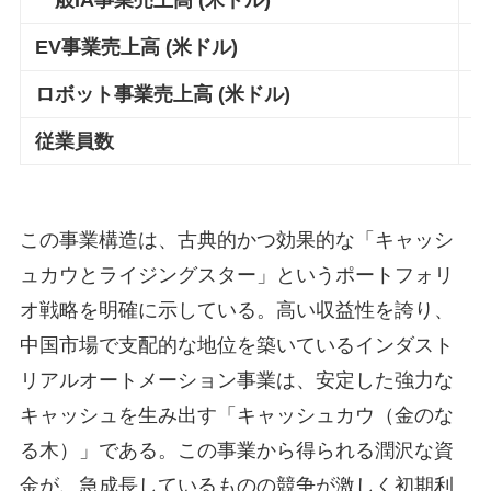
一般IA事業売上高 (米ドル)
1
EV事業売上高 (米ドル)
7
ロボット事業売上高 (米ドル)
0
従業員数
~
この事業構造は、古典的かつ効果的な「キャッシ
ュカウとライジングスター」というポートフォリ
オ戦略を明確に示している。高い収益性を誇り、
中国市場で支配的な地位を築いているインダスト
リアルオートメーション事業は、安定した強力な
キャッシュを生み出す「キャッシュカウ（金のな
る木）」である。この事業から得られる潤沢な資
金が、急成長しているものの競争が激しく初期利