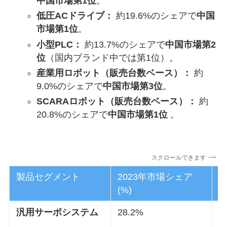
中国市場第1位
。
低圧ACドライブ：
約19.6%のシェアで
中国
市場第1位
。
小型PLC：
約13.7%のシェアで
中国市場第2
位
（国内ブランド中では第1位）。
産業用ロボット（販売台数ベース）：
約
9.0%のシェアで
中国市場第3位
。
SCARAロボット（販売台数ベース）：
約
20.8%のシェアで
中国市場第1位
。
スクロールできます
製品セグメント
2023年市場シェア
2
(%)
汎用サーボシステム
28.2%
1