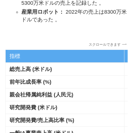
5300万米ドルの売上を記録した 。
産業用ロボット：
2022年の売上は8300万米
ドルであった 。
スクロールできます
指標
2
総売上高 (米ドル)
3
前年比成長率 (%)
2
親会社帰属純利益 (人民元)
–
研究開発費 (米ドル)
3
研究開発費/売上高比率 (%)
~