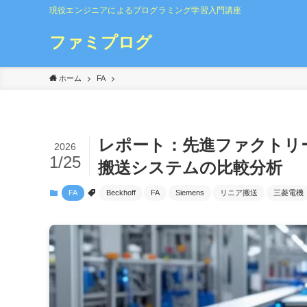
現役エンジニアによるプログラミング学習入門講座
ファミプログ
ホーム
FA
レポート：先進ファクトリ
2026
1/25
搬送システムの比較分析
FA
Beckhoff
FA
Siemens
リニア搬送
三菱電機