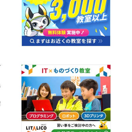
で
、
義
、
躍