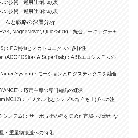
ムの技術・運用仕様比較表
ムの技術・運用仕様比較表
ォームと戦略の深層分析
n (iTRAK, MagneMover, QuickStick)：統合アーキテクチャ
ation (XTS)：PC制御とメカトロニクスの多様性
omation (ACOPOStrak & SuperTrak)：ABBエコシステムの
(Multi-Carrier-System)：モーションとロジスティクスを融合
 CONVEYANCE)：応用主導の専門知識の継承
tric (Lexium MC12)：デジタル化とシンプルな立ち上げへの注
トラックシステム)：サーボ技術の粋を集めた市場への新たな
：高可搬質量・重量物搬送への特化