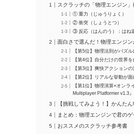
スクラッチの「物理エンジン」
① 重力（じゅうりょく）
② 衝突（しょうとつ）
③ 反応（はんのう）：はね
面白さで選んだ！物理エンジンが
【第5位】物理法則がパズルになる！
【第4位】自分だけの世界を創
【第3位】爽快アクションの決定
【第2位】リアルな挙動が面白い！『H
【第1位】物理演算×オンライ
Multiplayer Platformer v1.3』
【挑戦してみよう！】かんたん
まとめ：物理エンジンで君のゲ
おススメのスクラッチ参考書