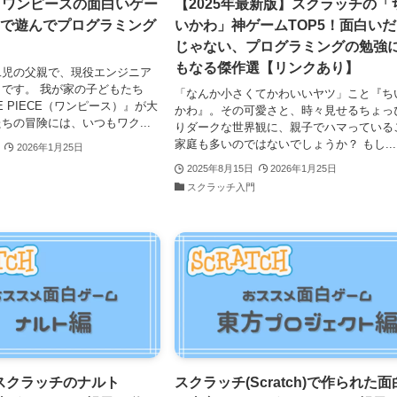
ch】ワンピースの面白いゲー
【2025年最新版】スクラッチの「
子で遊んでプログラミング
いかわ」神ゲームTOP5！面白い
じゃない、プログラミングの勉強
もなる傑作選【リンクあり】
二児の父親で、現役エンジニア
です。 我が家の子どもたち
「なんか小さくてかわいいヤツ」こと『ち
 PIECE（ワンピース）』が大
かわ』。その可愛さと、時々見せるちょっ
ちの冒険には、いつもワク...
りダークな世界観に、親子でハマっている
家庭も多いのではないでしょうか？ もし...
2026年1月25日
門
2025年8月15日
2026年1月25日
スクラッチ入門
スクラッチのナルト
スクラッチ(Scratch)で作られた面