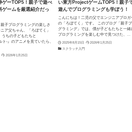
)神ゲーTOP5！親子で遊べ
い東方ProjectゲームTOP5！親子
料ゲームを厳選紹介だっ
遊んでプログラミングも学ぼう！
こんにちは！二児の父でエンジニアブロガ
の「ろぼてく」です。 このブログ「親子
！親子プログラミングの楽しさ
グラミング」では、僕が子どもたちと一緒
ジニア父ちゃん、「ろぼてく」
プログラミングを楽しむ中で見つけた、...
、うちの子どもたちと
-ナルト-』のアニメを見ていたら、
2025年8月15日
2026年1月25日
スクラッチ入門
2026年1月25日
門