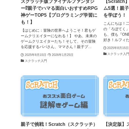
スクラッチ版ファイナルファンタジ
【Scrat
ー⁉️親子でハマる面白いおすすめRPG
ム5選！親
神ゲーTOP5【プログラミング学習に
を学ぼう！
も！】
こんにちは！
の「ろぼてく」
【はじめに：冒険の世界へようこそ！君もゲ
も、僕も『ONE
ームクリエイターになれる！】 やあ、未来の
好き！ルフィた
ゲームクリエイターたち！そして、その冒険
を応援するパパさん、ママさん！親子プ...
2025年8月15日
スクラッチ入
2025年8月15日
2026年1月25日
スクラッチ入門
親子で挑戦！Scratch（スクラッチ）
【決定版】