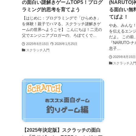
の面白い謎解きゲームTOP5！プログ
(NARUTO
ラミング的思考を育てよう
る面白い無
てばよ！
【はじめに：プログラミングで「ひらめき」
を体験！親子でハマる、スクラッチ謎解きゲ
やあ、みんな
ームの世界へようこそ】 こんにちは！二児の
を伝えるエン
父でエンジニアブロガーの、ろぼてくで...
だよ。 この前
『NARUTO
2025年8月15日
2026年1月25日
息子...
スクラッチ入門
2025年8月15日
スクラッチ入
【2025年決定版】スクラッチの面白