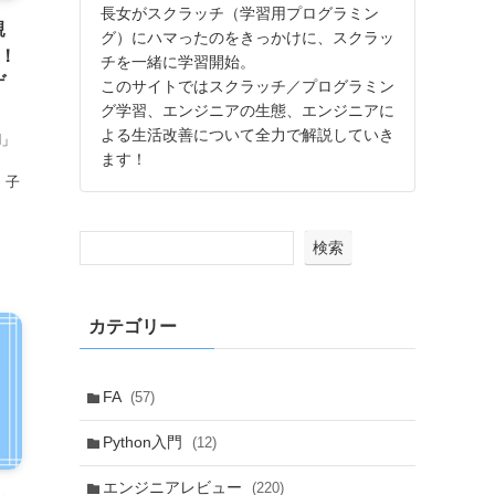
長女がスクラッチ（学習用プログラミン
親
グ）にハマったのをきっかけに、スクラッ
5！
チを一緒に学習開始。
ゲ
このサイトではスクラッチ／プログラミン
グ学習、エンジニアの生態、エンジニアに
よる生活改善について全力で解説していき
d」
ます！
マ
、子
検索
カテゴリー
FA
(57)
Python入門
(12)
エンジニアレビュー
(220)