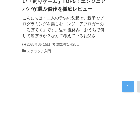
い「釣りゲーム」TOP5！エンジニア
パパが選ぶ傑作を徹底レビュー
こんにちは！二人の子供の父親で、親子でプ
ログラミングを楽しむエンジニアブロガーの
「ろぼてく」です。💻✨ 夏休み、おうちで何
して遊ぼうか？なんて考えているお父さ...
2025年8月15日
2026年1月25日
スクラッチ入門
1