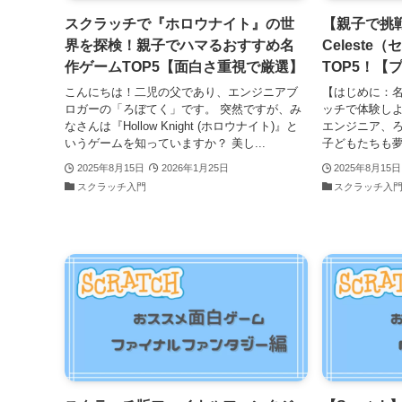
スクラッチで『ホロウナイト』の世
【親子で挑
界を探検！親子でハマるおすすめ名
Celest
作ゲームTOP5【面白さ重視で厳選】
TOP5！【
こんにちは！二児の父であり、エンジニアブ
【はじめに：名作
ロガーの「ろぼてく」です。 突然ですが、み
ッチで体験しよ
なさんは『Hollow Knight (ホロウナイト)』と
エンジニア、
いうゲームを知っていますか？ 美し...
子どもたちも夢
2025年8月15日
2026年1月25日
2025年8月15日
スクラッチ入門
スクラッチ入