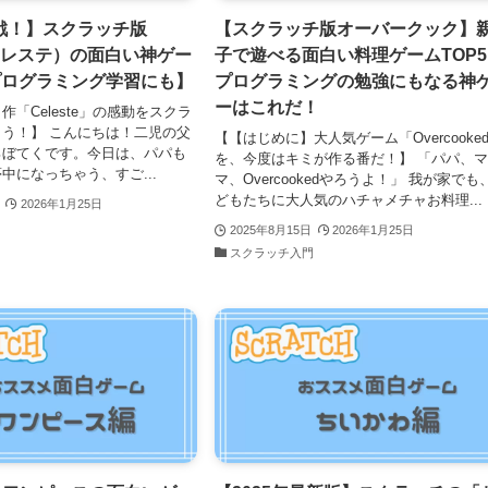
戦！】スクラッチ版
【スクラッチ版オーバークック】
e（セレステ）の面白い神ゲー
子で遊べる面白い料理ゲームTOP
プログラミング学習にも】
プログラミングの勉強にもなる神
ーはこれだ！
「Celeste」の感動をスクラ
う！】 こんにちは！二児の父
【【はじめに】大人気ゲーム「Overcooke
ろぼてくです。今日は、パパも
を、今度はキミが作る番だ！】 「パパ、
中になっちゃう、すご...
マ、Overcookedやろうよ！」 我が家でも
どもたちに大人気のハチャメチャお料理...
2026年1月25日
門
2025年8月15日
2026年1月25日
スクラッチ入門