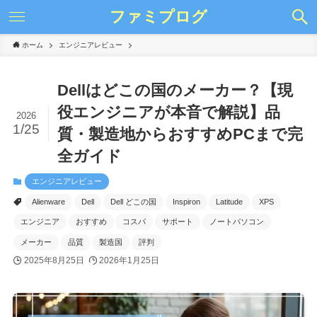
ファミプログ
ホーム
エンジニアレビュー
Dellはどこの国のメーカー？【現
役エンジニアが本音で解説】品
2026
1/25
質・製造地からおすすめPCまで完
全ガイド
エンジニアレビュー
Alienware
Dell
Dell どこの国
Inspiron
Latitude
XPS
エンジニア
おすすめ
コスパ
サポート
ノートパソコン
メーカー
品質
製造国
評判
2025年8月25日
2026年1月25日