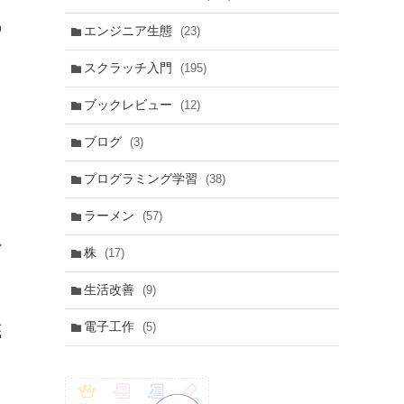
の
エンジニア生態
(23)
スクラッチ入門
(195)
ブックレビュー
(12)
ブログ
(3)
プログラミング学習
(38)
ラーメン
(57)
れ
株
(17)
生活改善
(9)
電子工作
(5)
底