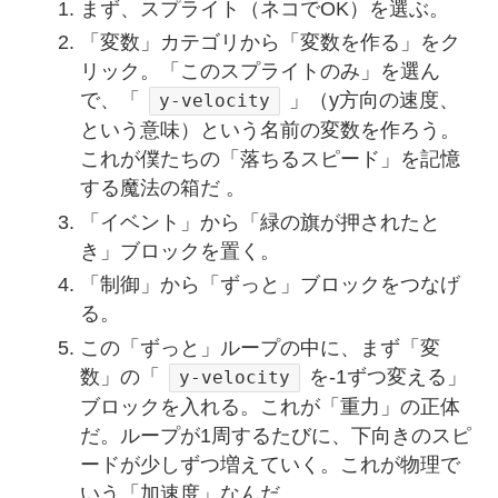
まず、スプライト（ネコでOK）を選ぶ。
「変数」カテゴリから「変数を作る」をク
リック。「このスプライトのみ」を選ん
で、「
」（y方向の速度、
y-velocity
という意味）という名前の変数を作ろう。
これが僕たちの「落ちるスピード」を記憶
する魔法の箱だ 。
「イベント」から「緑の旗が押されたと
き」ブロックを置く。
「制御」から「ずっと」ブロックをつなげ
る。
この「ずっと」ループの中に、まず「変
数」の「
を-1ずつ変える」
y-velocity
ブロックを入れる。これが「重力」の正体
だ。ループが1周するたびに、下向きのスピ
ードが少しずつ増えていく。これが物理で
いう「加速度」なんだ 。