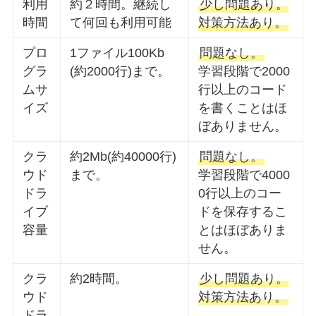
利用
約２時間。継続し
少し問題あり。
時間
て何回も利用可能
対策方法あり。
プロ
1ファイル100Kb
問題なし。
グラ
(約2000行)まで。
学習段階で2000
ムサ
行以上のコード
イズ
を書くことはほ
ぼありません。
クラ
約2Mb(約40000行)
問題なし。
ウド
まで。
学習段階で4000
ドラ
0行以上のコー
イブ
ドを保存するこ
容量
とはほぼありま
せん。
クラ
約2時間。
少し問題あり。
ウド
対策方法あり。
ドラ