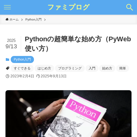
ファミプログ
ホーム
Python入門
Pythonの超簡単な始め方（PyWeb
2025
9/13
使い方）
Python入門
すぐできる
はじめ方
プログラミング
入門
始め方
簡単
2023年2月4日
2025年9月13日