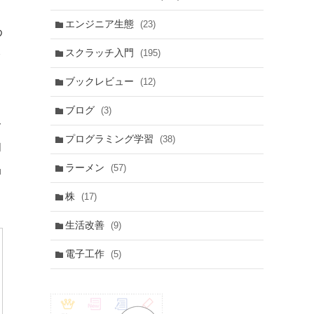
エンジニア生態
(23)
わ
を
スクラッチ入門
(195)
ブックレビュー
(12)
ブログ
(3)
今
プログラミング学習
(38)
的
品
ラーメン
(57)
株
(17)
生活改善
(9)
電子工作
(5)