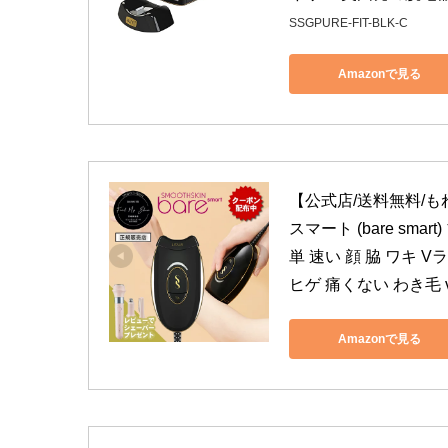
SSGPURE-FIT-BLK-C
Amazonで見る
【公式店/送料無料/
スマート (bare sm
単 速い 顔 脇 ワキ 
ヒゲ 痛くない わき毛 v
Amazonで見る