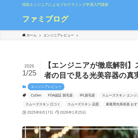
現役エンジニアによるプログラミング学習入門講座
ファミプログ
ホーム
エンジニアレビュー
【エンジニアが徹底解剖】
2026
1/25
者の目で見る光美容器の真
エンジニアレビュー
CyDen
FDA認証 脱毛器
IPL脱毛器
スムーズスキン エンジ
スムーズスキン 口コミ
スムーズスキン 品質
家庭用光美容器 おす
2025年8月17日
2026年1月25日