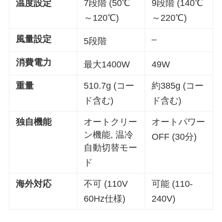
温度設定
7段階 (50℃
9段階 (140℃
～120℃)
～220℃)
風量設定
–
5段階
消費電力
最大1400W
49W
重量
510.7g (コー
約385g (コー
ド含む)
ド含む)
独自機能
オートクリー
オートパワー
ン機能, 温冷
OFF (30分)
自動切替モー
ド
海外対応
不可 (110V
可能 (110-
60Hz仕様)
240V)