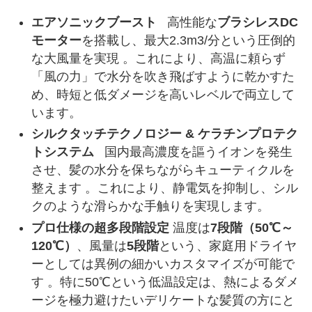
エアソニックブースト
高性能な
ブラシレスDC
モーター
を搭載し、最大2.3m3/分という圧倒的
な大風量を実現 。これにより、高温に頼らず
「風の力」で水分を吹き飛ばすように乾かすた
め、時短と低ダメージを高いレベルで両立して
います。
シルクタッチテクノロジー & ケラチンプロテク
トシステム
国内最高濃度を謳うイオンを発生
させ、髪の水分を保ちながらキューティクルを
整えます 。これにより、静電気を抑制し、シル
クのような滑らかな手触りを実現します。
プロ仕様の超多段階設定
温度は
7段階（50℃～
120℃）
、風量は
5段階
という、家庭用ドライヤ
ーとしては異例の細かいカスタマイズが可能で
す 。特に50℃という低温設定は、熱によるダメ
ージを極力避けたいデリケートな髪質の方にと