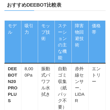
おすすめDEEBOT比較表
モデ
吸引
モッ
ステ
障害
価格
ル
力
プ技
ーシ
物回
帯
術
ョン
避技
の主
術
な機
能
DEE
8,00
振動
自動
赤外
エン
BOT
0Pa
式パ
ゴミ
線セ
トリ
N20
ワフ
収集
ンサ
ー
PRO
ル水
（紙
ー、
PLU
拭き
パッ
LiDA
S
ク不
R
要）