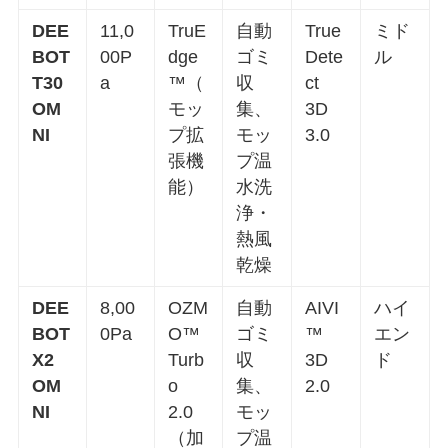
DEE
11,0
TruE
自動
True
ミド
BOT
00P
dge
ゴミ
Dete
ル
T30
a
™️（
収
ct
OM
モッ
集、
3D
NI
プ拡
モッ
3.0
張機
プ温
能）
水洗
浄・
熱風
乾燥
DEE
8,00
OZM
自動
AIVI
ハイ
BOT
0Pa
O™️
ゴミ
™️
エン
X2
Turb
収
3D
ド
OM
o
集、
2.0
NI
2.0
モッ
（加
プ温