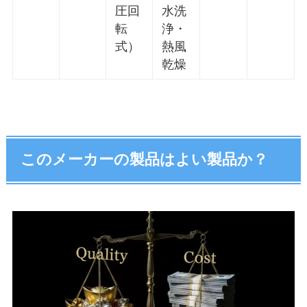
圧回
水洗
転
浄・
式）
熱風
乾燥
このメーカーの製品はよい製品か？