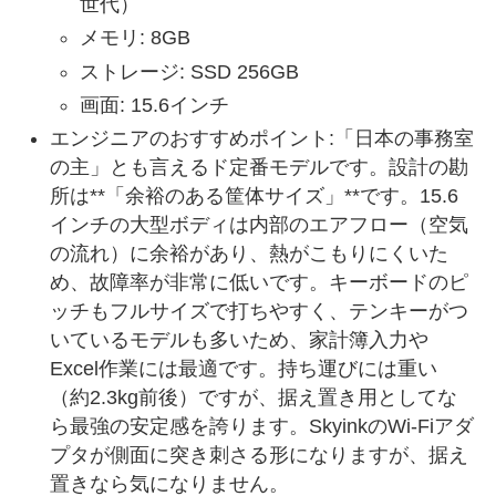
世代）
メモリ: 8GB
ストレージ: SSD 256GB
画面: 15.6インチ
エンジニアのおすすめポイント:「日本の事務室
の主」とも言えるド定番モデルです。設計の勘
所は**「余裕のある筐体サイズ」**です。15.6
インチの大型ボディは内部のエアフロー（空気
の流れ）に余裕があり、熱がこもりにくいた
め、故障率が非常に低いです。キーボードのピ
ッチもフルサイズで打ちやすく、テンキーがつ
いているモデルも多いため、家計簿入力や
Excel作業には最適です。持ち運びには重い
（約2.3kg前後）ですが、据え置き用としてな
ら最強の安定感を誇ります。SkyinkのWi-Fiアダ
プタが側面に突き刺さる形になりますが、据え
置きなら気になりません。