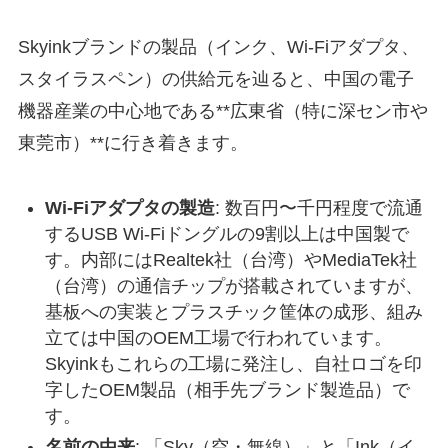
Skyinkブランドの製品（インク、Wi-Fiアダプタ、
スタイラスペン）の供給元を辿ると、中国の電子
機器産業の中心地である**広東省（特に深セン市や
東莞市）**に行き着きます。
Wi-Fiアダプタの製造
: 数百円〜千円程度で流通
するUSB Wi-Fiドングルの9割以上は中国製で
す。内部にはRealtek社（台湾）やMediaTek社
（台湾）の通信チップが搭載されていますが、
基板への実装とプラスチック筐体の成形、組み
立ては中国のOEM工場で行われています。
Skyinkもこれらの工場に発注し、自社ロゴを印
字したOEM製品（相手先ブランド製造品）で
す。
名前の由来
: 「Sky（空・無線）」と「Ink（イ