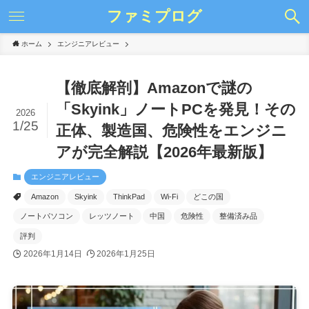
ファミプログ
ホーム
エンジニアレビュー
【徹底解剖】Amazonで謎の
「Skyink」ノートPCを発見！その
2026
1/25
正体、製造国、危険性をエンジニ
アが完全解説【2026年最新版】
エンジニアレビュー
Amazon
Skyink
ThinkPad
Wi-Fi
どこの国
ノートパソコン
レッツノート
中国
危険性
整備済み品
評判
2026年1月14日
2026年1月25日