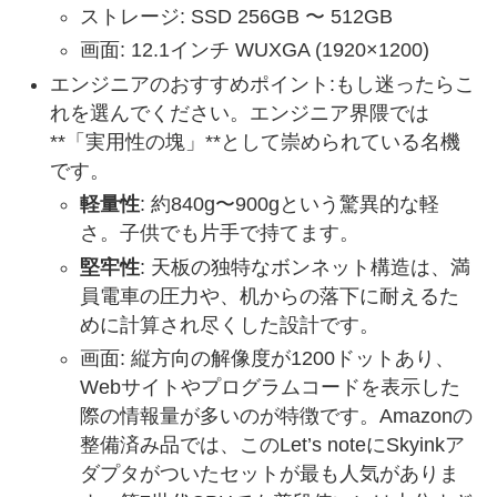
ストレージ: SSD 256GB 〜 512GB
画面: 12.1インチ WUXGA (1920×1200)
エンジニアのおすすめポイント:もし迷ったらこ
れを選んでください。エンジニア界隈では
**「実用性の塊」**として崇められている名機
です。
軽量性
: 約840g〜900gという驚異的な軽
さ。子供でも片手で持てます。
堅牢性
: 天板の独特なボンネット構造は、満
員電車の圧力や、机からの落下に耐えるた
めに計算され尽くした設計です。
画面: 縦方向の解像度が1200ドットあり、
Webサイトやプログラムコードを表示した
際の情報量が多いのが特徴です。Amazonの
整備済み品では、このLet’s noteにSkyinkア
ダプタがついたセットが最も人気がありま