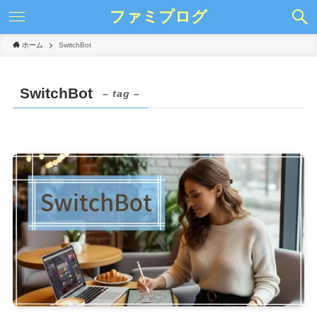
ファミプログ
ホーム
SwitchBot
SwitchBot
– tag –