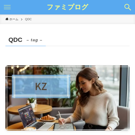
ファミプログ
ホーム
QDC
QDC
– tag –