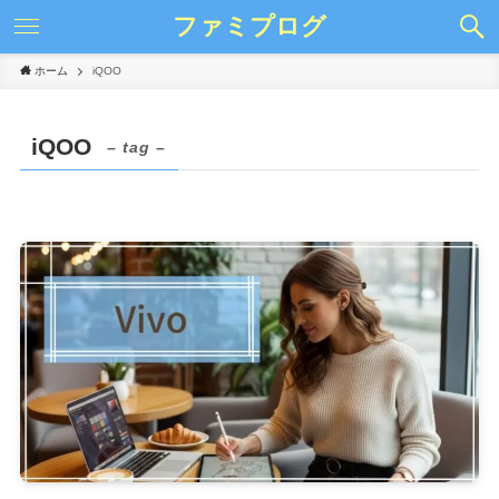
ファミプログ
ホーム
iQOO
iQOO
– tag –