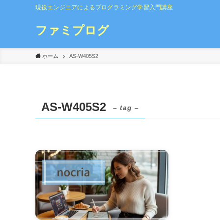
現役エンジニアによるプログラミング学習入門講座
ファミプログ
ホーム
AS-W405S2
AS-W405S2
– tag –