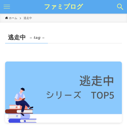
ファミプログ
ホーム
逃走中
逃走中
– tag –