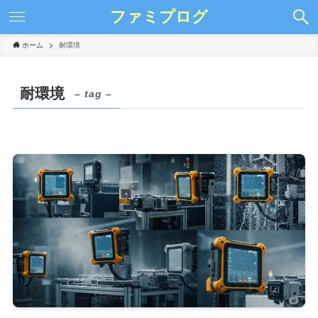
ファミプログ
ホーム
耐環境
耐環境
– tag –