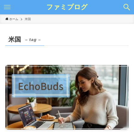
ファミプログ
ホーム
米国
米国
– tag –