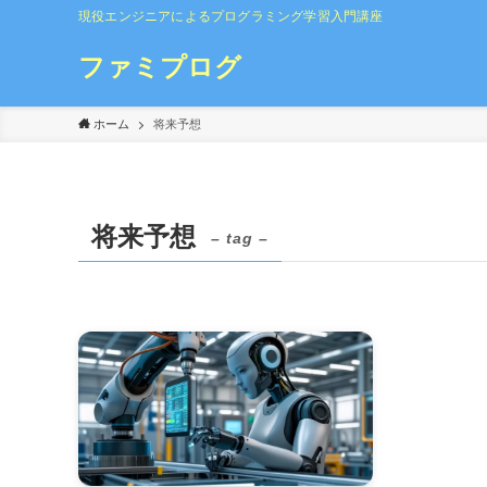
現役エンジニアによるプログラミング学習入門講座
ファミプログ
ホーム
将来予想
将来予想
– tag –