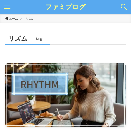
ファミプログ
ホーム
リズム
リズム
– tag –