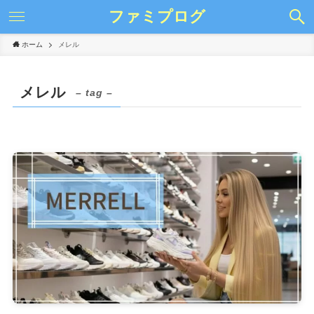
ファミプログ
ホーム
メレル
メレル
– tag –