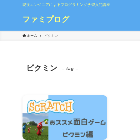
現役エンジニアによるプログラミング学習入門講座
ファミプログ
ホーム
ピクミン
ピクミン
– tag –