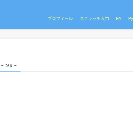
プロフィール
スクラッチ入門
FA
P
– tag –