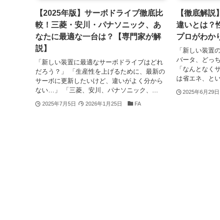
【2025年版】サーボドライブ徹底比
【徹底解説
較！三菱・安川・パナソニック、あ
違いとは？
なたに最適な一台は？【専門家が解
プロがわか
説】
「新しい装置
バータ、どっ
「新しい装置に最適なサーボドライブはどれ
「なんとなく
だろう？」 「生産性を上げるために、最新の
は省エネ、とい
サーボに更新したいけど、違いがよく分から
ない…」 「三菱、安川、パナソニック、...
2025年6月29日
2025年7月5日
2026年1月25日
FA