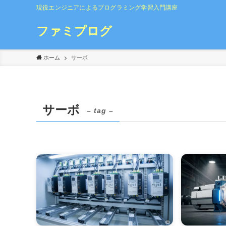
現役エンジニアによるプログラミング学習入門講座
ファミプログ
ホーム
サーボ
サーボ
– tag –